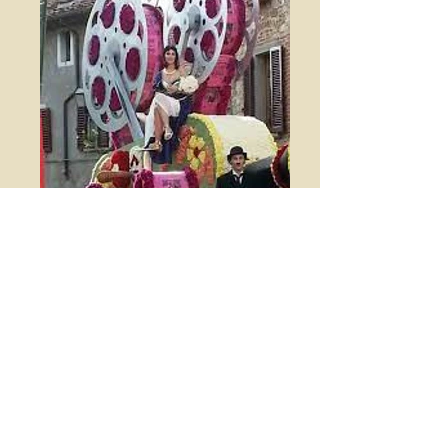
Il museo comunale accoglie
tra le sue inestimabili opere
"L'Albero d'oro" chiamato