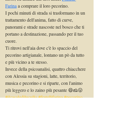
Farina
 a comprare il loro pecorino.
I pochi minuti di strada si trasformano in un 
trattamento dell'anima, fatto di curve, 
panorami e strade nascoste nel bosco che ti 
portano a destinazione, passando per il tuo 
cuore.
Ti ritrovi nell'aia dove c'è lo spaccio del 
pecorino artigianale, lontano un pò da tutto 
e più vicino a te stesso.
Invece della psicoanalisi, quattro chiacchere 
con Alessia su stagioni, latte, territorio, 
musica e pecorino e si riparte, con l'animo 
più leggero e lo zaino più pesante 😄🧀😛
#ilcasaledilucullo
#fratellifarina
#pecorino
#asciano
#lucignano
#holiday
#homevacation
#holidayhome
#tuscany